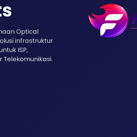
ts
haan Optical
usi infrastruktur
untuk ISP,
r Telekomunikasi.